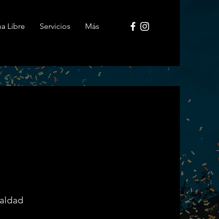
ha Libre
Servicios
Más
M
maldad