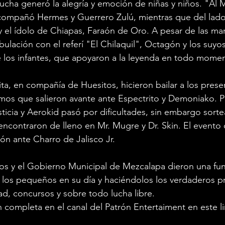
ucha generó la alegría y emoción de niñas y niños. "Al 
ompañó Hermes y Guerrero Zulú, mientras que del lado d
 el ídolo de Chiapas, Faraón de Oro. A pesar de las marr
bulación con el referí "El Chilaquil", Octagón y los suyos 
de los infantes, que apoyaron a la leyenda en todo mome
ita, en compañía de Huesitos, hicieron bailar a los prese
mos que salieron avante ante Espectrito y Demoniako. P
ticia y Aerokid pasó por dificultades, sin embargo sorte
encontraron de lleno en Mr. Mugre y Dr. Skin. El evento d
ón ante Charro de Jalisco Jr.
os y el Gobierno Municipal de Mezcalapa dieron una func
 los pequeños en su día y haciéndolos los verdaderos p
ad, concursos y sobre todo lucha libre. 
n completa en el canal del Patrón Entertaiment en este l