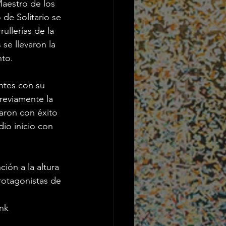
Maestro de los 
e Solitario se 
ullerías de la 
se llevaron la 
nto.
ntes con su 
reviamente la 
aron con éxito 
io inicio con 
ión a la altura 
rotagonistas de 
ink