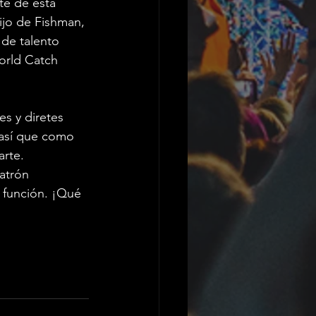
te de esta 
Hijo de Fishman, 
de talento 
orld Catch 
s y diretes 
 así que como 
rte. 
atrón 
 función. ¡Qué 