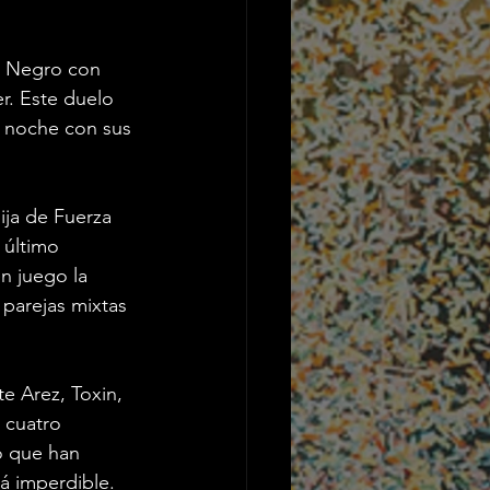
to Negro con 
r. Este duelo 
a noche con sus 
ja de Fuerza 
 último 
n juego la 
parejas mixtas 
e Arez, Toxin, 
 cuatro 
o que han 
á imperdible.