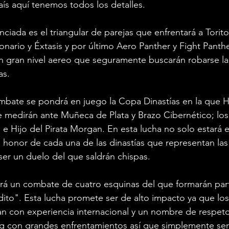
ís aquí tenemos todos los detalles.
nciada es el triangular de parejas que enfrentará a Tori
onario y Éxtasis y por último Aero Panther y Fight Panthe
on gran nivel aereo que seguramente buscarán robarse l
as.
bate se pondrá en juego la Copa Dinastías en la que Hi
 medirán ante Muñeca de Plata y Brazo Cibernético; los
a e Hijo del Pirata Morgan. En esta lucha no solo estará e
 honor de cada una de las dinastías que representan las 
er un duelo del que saldrán chispas.
erá un combate de cuatro esquinas del que formarán part
dito". Esta lucha promete ser de alto impacto ya que los
an con experiencia internacional y un nombre de respet
ng con grandes enfrentamientos así que simplemente ser