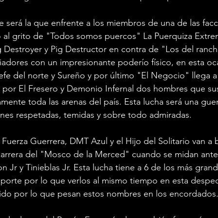
le será la que enfrente a los miembros de una de las fac
o al grito de "Todos somos puercos" La Puerquiza Extre
 Destroyer y Pig Destructor en contra de "Los del ranch
adores con un impresionante poderío físico, en esta oc
fe del norte y Sureño y por último "El Negocio" llega a
por El Fresero y Demonio Infernal dos hombres que su
mente toda las arenas del país. Esta lucha será una guer
ones respetadas, temidas y sobre todo admiradas.
r Fuerza Guerrera, DMT Azul y el Hijo del Solitario van a 
a carrera del "Mosco de la Merced" cuando se midan ant
on Jr y Tinieblas Jr. Esta lucha tiene a 6 de los más gra
deporte por lo que verlos al mismo tiempo en esta desp
arido por lo que pesan estos nombres en los encordados