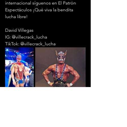
internacional síguenos en El Patrón 
Espectáculos ¡Qué viva la bendita 
lucha libre!
David Villegas
IG: @villecrack_lucha 
TikTok: @villecrack_lucha