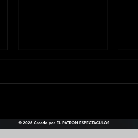
LA FIEBRE DEL FÚTBOL SE
OBA 
UNE A LA LUCHA LIBRE EN
APL
© 2026 Creado por EL PATRON ESPECTACULOS
PATRONMANIA
MYS