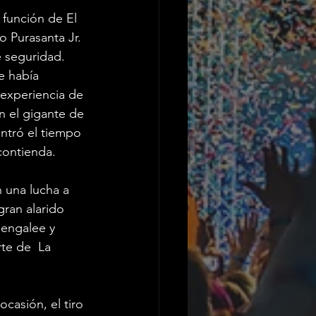
n función de El 
 Purasanta Jr. 
 seguridad. 
e había 
 experiencia de 
n el gigante de 
ontró el tiempo 
contienda.
 una lucha a 
gran alarido 
Bengalee y 
te de  La 
casión, el tiro 