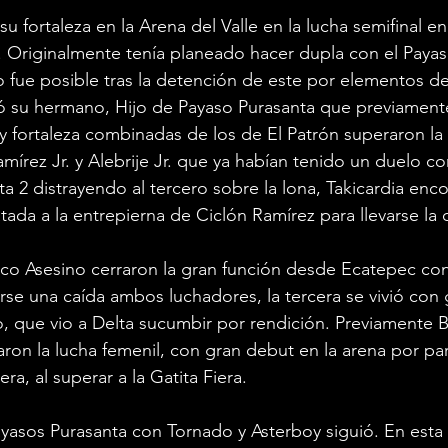
 su fortaleza en la Arena del Valle en la lucha semifinal e
 Originalmente tenía planeado hacer dupla con el Payaso
 fue posible tras la detención de este por elementos de
ó su hermano, Hijo de Payaso Purasanta que previament
 y fortaleza combinadas de los de El Patrón superaron la
mírez Jr. y Alebrije Jr. que ya habían tenido un duelo co
a 2 distrayendo al tercero sobre la lona, Takicardia enc
tada a la entrepierna de Ciclón Ramírez para llevarse la 
co Asesino cerraron la gran función desde Ecatepec con
varse una caída ambos luchadores, la tercera se vivió con 
o, que vio a Delta sucumbir por rendición. Previamente 
aron la lucha femenil, con gran debut en la arena por par
ra, al superar a la Gatita Fiera. 
ayasos Purasanta con Tornado y Asterboy siguió. En esta o